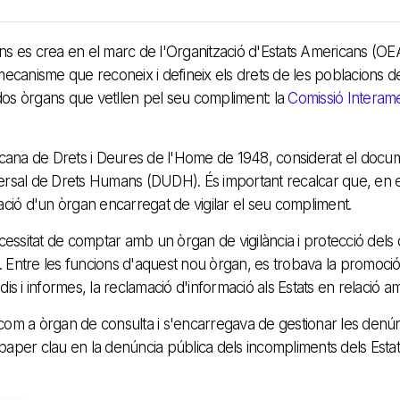
ns es crea en el marc de l'Organització d'Estats Americans (OEA
anisme que reconeix i defineix els drets de les poblacions del c
s òrgans que vetllen pel seu compliment: la
Comissió Interam
cana de Drets i Deures de l'Home de 1948, considerat el doc
niversal de Drets Humans (DUDH). És important recalcar que, en 
ació d'un òrgan encarregat de vigilar el seu compliment.
ecessitat de comptar amb un òrgan de vigilància i protecció dels
. Entre les funcions d'aquest nou òrgan, es trobava la promoci
is i informes, la reclamació d'informació als Estats en relació a
va com a òrgan de consulta i s'encarregava de gestionar les denú
aper clau en la denúncia pública dels incompliments dels Estats 