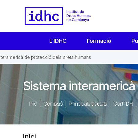
L’IDHC
Formació
Pu
nteramericà de protecció dels drets humans
Sistema interamericà
Inici
Comissió
Principals tractats
Cort IDH
Inici