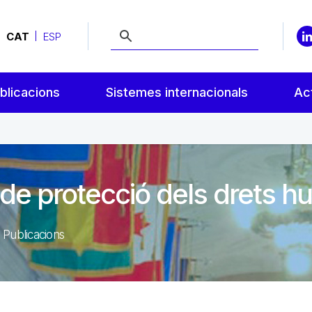
CAT
ESP
blicacions
Sistemes internacionals
Act
 de protecció dels drets 
Publicacions