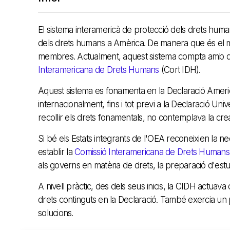
El sistema interamericà de protecció dels drets huma
dels drets humans a Amèrica. De manera que és el mec
membres. Actualment, aquest sistema compta amb do
Interamericana de Drets Humans
(Cort IDH).
Aquest sistema es fonamenta en la Declaració Ameri
internacionalment, fins i tot previ a la Declaració U
recollir els drets fonamentals, no contemplava la cre
Si bé els Estats integrants de l'OEA reconeixien la n
establir la
Comissió Interamericana de Drets Humans
als governs en matèria de drets, la preparació d'estud
A nivell pràctic, des dels seus inicis, la CIDH actua
drets continguts en la Declaració. També exercia un p
solucions.