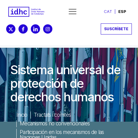
CAT
ESP
SUSCRÍBETE
Sistema universal de
protección de
derechos humanos
Inicio
Tractats i comitès
Mecanismos no convencionales
Participación en los mecanismos de las
Naciones Unidas