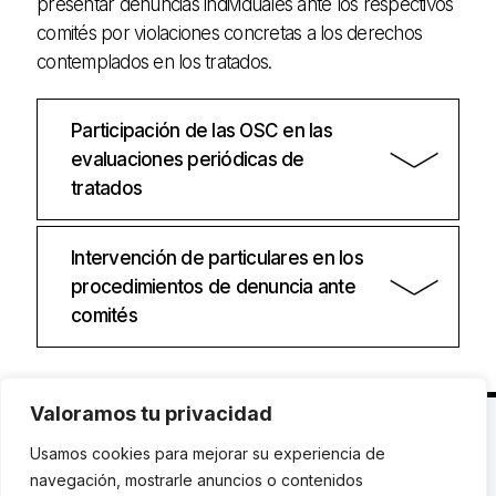
presentar denuncias individuales ante los respectivos
comités por violaciones concretas a los derechos
contemplados en los tratados.
Participación de las OSC en las
evaluaciones periódicas de
tratados
Intervención de particulares en los
procedimientos de denuncia ante
comités
Valoramos tu privacidad
C. Avinyó 44, 2n | 08002 Barcelona |
T.: +34 93
Usamos cookies para mejorar su experiencia de
119 03 72
|
institut@idhc.org
navegación, mostrarle anuncios o contenidos