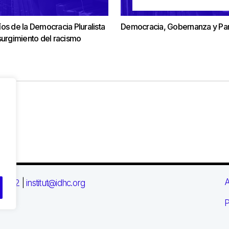
os de la Democracia Pluralista
Democracia, Gobernanza y Par
surgimiento del racismo
A
 03 72
|
institut@idhc.org
P