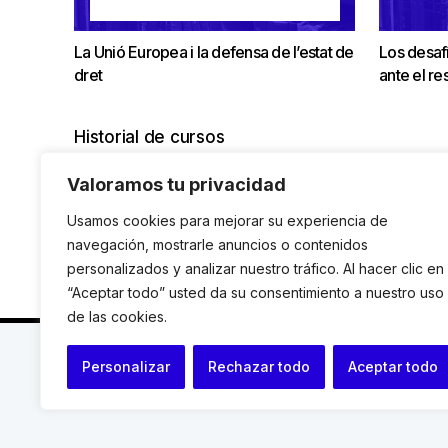
La Unió Europea i la defensa de l’estat de
Los desafí
dret
ante el re
Historial de cursos
Valoramos tu privacidad
No existe ningún curso con el filtro seleccionado.
Usamos cookies para mejorar su experiencia de
¿Quieres deshacer todos los filtros?
navegación, mostrarle anuncios o contenidos
personalizados y analizar nuestro tráfico. Al hacer clic en
“Aceptar todo” usted da su consentimiento a nuestro uso
de las cookies.
C. Avinyó 44, 2n | 08002 Barcelona |
T.: +34 93 119
Personalizar
Rechazar todo
Aceptar todo
© Institut de Drets Humans de Catalunya.