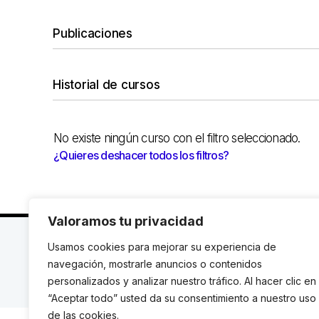
Publicaciones
Historial de cursos
No existe ningún curso con el filtro seleccionado.
¿Quieres deshacer todos los filtros?
Valoramos tu privacidad
C. Avinyó 44, 2n | 08002 Barcelona |
T.: +34 93 119
Usamos cookies para mejorar su experiencia de
navegación, mostrarle anuncios o contenidos
© Institut de Drets Humans de Catalunya.
personalizados y analizar nuestro tráfico. Al hacer clic en
“Aceptar todo” usted da su consentimiento a nuestro uso
de las cookies.