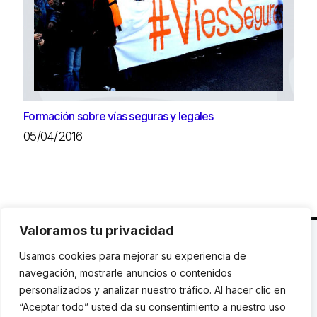
Formación sobre vías seguras y legales
05/04/2016
Valoramos tu privacidad
C. Avinyó 44, 2n | 08002 Barcelona |
T.: +34 93
Usamos cookies para mejorar su experiencia de
119 03 72
|
institut@idhc.org
navegación, mostrarle anuncios o contenidos
personalizados y analizar nuestro tráfico. Al hacer clic en
© Institut de Drets Humans de Catalunya.
“Aceptar todo” usted da su consentimiento a nuestro uso