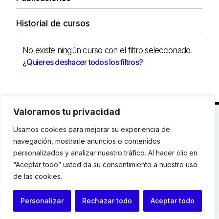
Historial de cursos
No existe ningún curso con el filtro seleccionado.
¿Quieres deshacer todos los filtros?
Valoramos tu privacidad
C. Avinyó 44, 2n | 08002 Barcelona |
T.: +34 93
Usamos cookies para mejorar su experiencia de
119 03 72
|
institut@idhc.org
navegación, mostrarle anuncios o contenidos
personalizados y analizar nuestro tráfico. Al hacer clic en
© Institut de Drets Humans de Catalunya.
“Aceptar todo” usted da su consentimiento a nuestro uso
de las cookies.
Aviso legal
|
Cookies
|
Contacto
Personalizar
Rechazar todo
Aceptar todo
Programación web: Space Bits