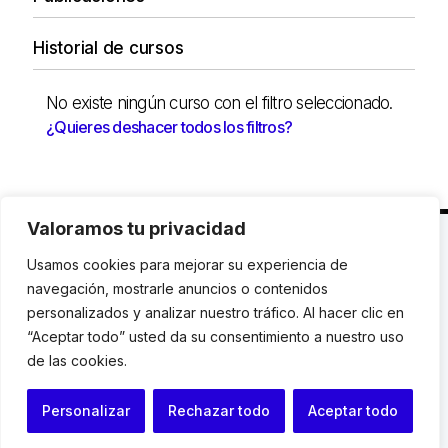
Historial de cursos
No existe ningún curso con el filtro seleccionado.
¿Quieres deshacer todos los filtros?
Valoramos tu privacidad
C. Avinyó 44, 2n | 08002 Barcelona |
T.: +34 93
Usamos cookies para mejorar su experiencia de
119 03 72
|
institut@idhc.org
navegación, mostrarle anuncios o contenidos
personalizados y analizar nuestro tráfico. Al hacer clic en
© Institut de Drets Humans de Catalunya.
“Aceptar todo” usted da su consentimiento a nuestro uso
de las cookies.
Aviso legal
|
Cookies
|
Contacto
Personalizar
Rechazar todo
Aceptar todo
Programación web: Space Bits