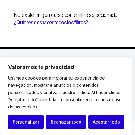
No existe ningún curso con el filtro seleccionado.
¿Quieres deshacer todos los filtros?
C. Avinyó 44, 2n | 08002 Barcelona |
T.: +34 93
Valoramos tu privacidad
119 03 72
|
institut@idhc.org
Usamos cookies para mejorar su experiencia de
© Institut de Drets Humans de Catalunya.
navegación, mostrarle anuncios o contenidos
personalizados y analizar nuestro tráfico. Al hacer clic en
Aviso legal
|
Cookies
|
Contacto
“Aceptar todo” usted da su consentimiento a nuestro uso
de las cookies.
Programación web: Space Bits
Personalizar
Rechazar todo
Aceptar todo