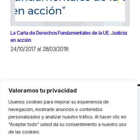
La Carta de Derechos Fundamentales de la UE. Justicia
en acción
24/10/2017 al 28/03/2018
Valoramos tu privacidad
C. Avinyó 44, 2n | 08002 Barcelona |
T.: +34 93
Usamos cookies para mejorar su experiencia de
119 03 72
|
institut@idhc.org
navegación, mostrarle anuncios o contenidos
personalizados y analizar nuestro tráfico. Al hacer clic en
© Institut de Drets Humans de Catalunya.
“Aceptar todo” usted da su consentimiento a nuestro uso
de las cookies.
Aviso legal
|
Cookies
|
Contacto