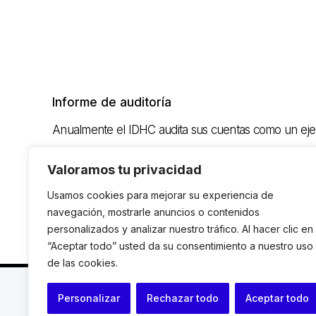
Informe de auditoría
Anualmente el IDHC audita sus cuentas como un ejer
Valoramos tu privacidad
Descarga el informe de auditoría 2024 (0,5 MB)
Usamos cookies para mejorar su experiencia de
navegación, mostrarle anuncios o contenidos
personalizados y analizar nuestro tráfico. Al hacer clic en
“Aceptar todo” usted da su consentimiento a nuestro uso
de las cookies.
C. Avinyó 44, 2n | 08002 Barcelona |
T.: +34 93 119
Personalizar
Rechazar todo
Aceptar todo