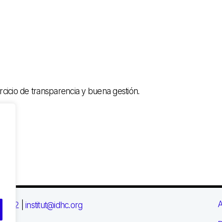
cicio de transparencia y buena gestión.
A
 03 72
|
institut@idhc.org