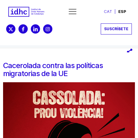
CAT
ESP
SUSCRÍBETE
Cacerolada contra las políticas
migratorias de la UE