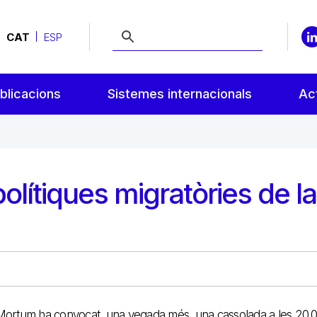
CAT
ESP
blicacions
Sistemes internacionals
Act
olítiques migratòries de la
e Mortum ha convocat, una vegada més, una cassolada a les 20.