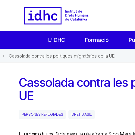
L’IDHC
Formació
Pu
Cassolada contra les polítiques migratòries de la UE
Cassolada contra les p
UE
PERSONES REFUGIADES
DRET D'ASIL
El pròxim dilluns, 9 de maig, la plataforma Stop Mar