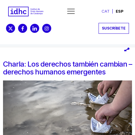
CAT
ESP
SUSCRÍBETE
Charla: Los derechos también cambian –
derechos humanos emergentes