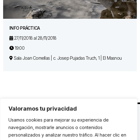
INFO PRÁCTICA
27/11/2018 al 28/11/2018
19:00
Sala Joan Comellas | c. Josep Pujadas Truch, 1 | El Masnou
Valoramos tu privacidad
C. Avinyó 44, 2n | 08002 Barcelona |
T.: +34 93
Usamos cookies para mejorar su experiencia de
119 03 72
|
institut@idhc.org
navegación, mostrarle anuncios o contenidos
personalizados y analizar nuestro tráfico. Al hacer clic en
© Institut de Drets Humans de Catalunya.