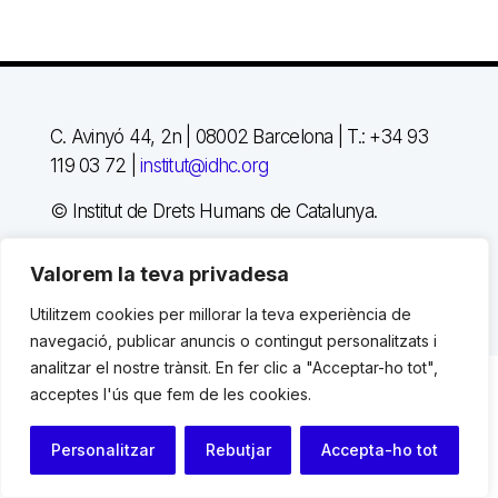
C. Avinyó 44, 2n | 08002 Barcelona |
T.: +34 93
119 03 72
|
institut@idhc.org
© Institut de Drets Humans de Catalunya.
Valorem la teva privadesa
Avis legal
|
Cookies
|
Contacte
Utilitzem cookies per millorar la teva experiència de
Programació web: Space Bits
navegació, publicar anuncis o contingut personalitzats i
analitzar el nostre trànsit. En fer clic a "Acceptar-ho tot",
acceptes l'ús que fem de les cookies.
Personalitzar
Rebutjar
Accepta-ho tot