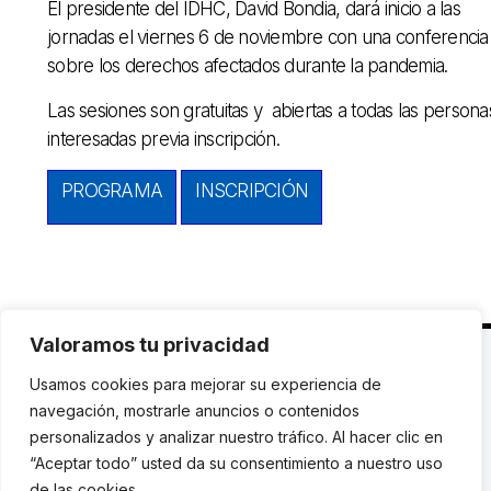
El presidente del IDHC, David Bondia, dará inicio a las
jornadas el viernes 6 de noviembre con una conferencia
sobre los derechos afectados durante la pandemia.
Las sesiones son gratuitas y abiertas a todas las persona
interesadas previa inscripción.
PROGRAMA
INSCRIPCIÓN
Valoramos tu privacidad
C. Avinyó 44, 2n | 08002 Barcelona |
T.: +34 93
Usamos cookies para mejorar su experiencia de
119 03 72
|
institut@idhc.org
navegación, mostrarle anuncios o contenidos
personalizados y analizar nuestro tráfico. Al hacer clic en
© Institut de Drets Humans de Catalunya.
“Aceptar todo” usted da su consentimiento a nuestro uso
de las cookies.