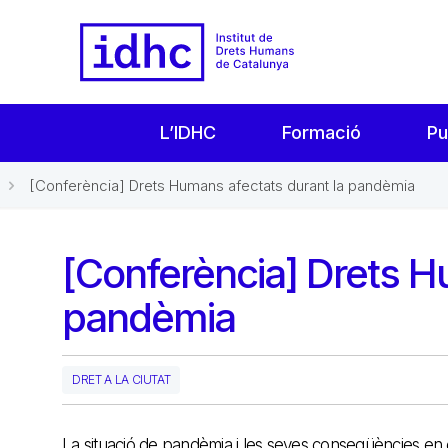
L’IDHC
Formació
Pu
[Conferència] Drets Humans afectats durant la pandèmia
[Conferència] Drets H
pandèmia
DRET A LA CIUTAT
La situació de pandèmia i les seves conseqüències en el