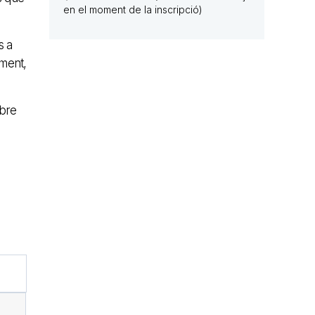
en el moment de la inscripció)
s a
ament,
obre