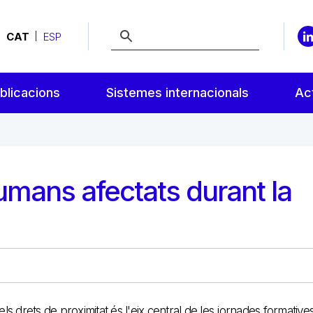
CAT
ESP
blicacions
Sistemes internacionals
Act
umans afectats durant la
s drets de proximitat és l'eix central de les jornades formative