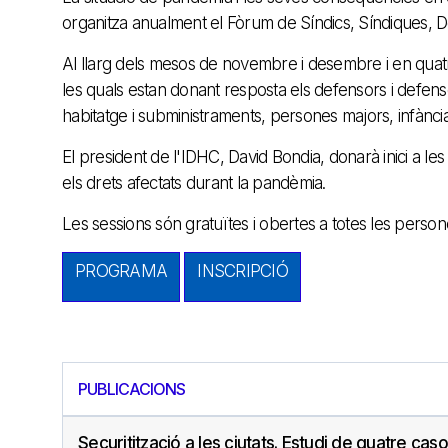
organitza anualment el Fòrum de Síndics, Síndiques, D
Al llarg dels mesos de novembre i desembre i en quatr
les quals estan donant resposta els defensors i defens
habitatge i subministraments, persones majors, infància i
El president de l'IDHC, David Bondia, donarà inici a 
els drets afectats durant la pandèmia.
Les sessions són gratuïtes i obertes a totes les person
PROGRAMA
INSCRIPCIÓ
PUBLICACIONS
Securitització a les ciutats. Estudi de quatre caso