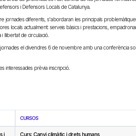
efensors i Defensors Locals de Catalunya.
e jornades diferents, s'abordaran les principals problemàtique
ores locals actualment: serveis bàsics i prestacions, empadron
 llibertat de circulació.
les jornades el divendres 6 de novembre amb una conferència s
es interessades prèvia inscripció.
CURSOS
s i
Curs: Canvi climàtic i drets humans