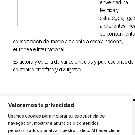
envergadura
técnica y
estratégica, liga
a diferentes líne
de conocimiento
conservación del medio ambiente a escala nacional,
europea e internacional.
Es autora y editora de varios artículos y publicaciones de
contenido científico y divulgativo.
Valoramos tu privacidad
C. Avinyó 44, 2n | 08002 Barcelona |
T.: +34 93
Usamos cookies para mejorar su experiencia de
119 03 72
|
institut@idhc.org
navegación, mostrarle anuncios o contenidos
personalizados y analizar nuestro tráfico. Al hacer clic en
© Institut de Drets Humans de Catalunya.