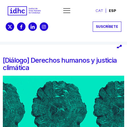
CAT
ESP
SUSCRÍBETE
[Diálogo] Derechos humanos y justicia
climática