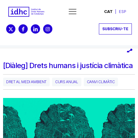
CAT
ESP
SUBSCRIU-TE
[Diàleg] Drets humans i justícia climàtica
DRET AL MEDI AMBIENT
CURS ANUAL
CANVI CLIMÀTIC