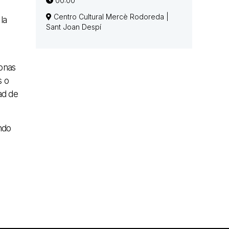
00:00
Centro Cultural Mercè Rodoreda |
la
Sant Joan Despí
sonas
s o
ad de
ando