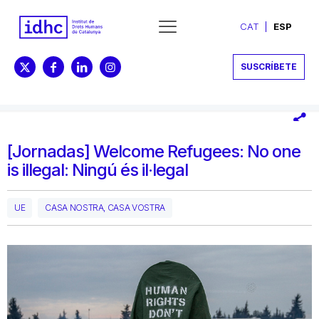
CAT
ESP
SUSCRÍBETE
[Jornadas] Welcome Refugees: No one
is illegal: Ningú és il·legal
UE
CASA NOSTRA, CASA VOSTRA