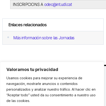
INSCRIPCIONS A
odec@int.udl.cat
Enlaces relacionados
Más información sobre las Jornadas
Valoramos tu privacidad
C. Avinyó 44, 2n | 08002 Barcelona |
T.: +34 93
Usamos cookies para mejorar su experiencia de
119 03 72
|
institut@idhc.org
navegación, mostrarle anuncios o contenidos
personalizados y analizar nuestro tráfico. Al hacer clic en
© Institut de Drets Humans de Catalunya.
“Aceptar todo” usted da su consentimiento a nuestro uso
de las cookies.