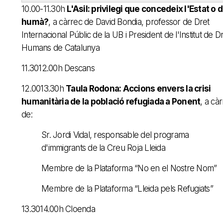
10.00-11.30h
L'Asil: privilegi que concedeix l'Estat o d
humà?
, a càrrec de David Bondia, professor de Dret
Internacional Públic de la UB i President de l'Institut de D
Humans de Catalunya
11.3012.00h Descans
12.0013.30h
Taula Rodona: Accions envers la crisi
humanitària de la població refugiada a Ponent
, a cà
de:
Sr. Jordi Vidal, responsable del programa
d'immigrants de la Creu Roja Lleida
Membre de la Plataforma “No en el Nostre Nom”
Membre de la Plataforma “Lleida pels Refugiats”
13.3014.00h Cloenda