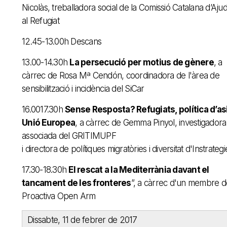
Nicolàs, treballadora social de la Comissió Catalana d’Aju
al Refugiat
12.45-13.00h Descans
13.00-14.30h
La persecució per motius de gènere
, a
càrrec de Rosa Mª Cendón, coordinadora de l'àrea de
sensibilització i incidència del SiCar
16.0017.30h
Sense Resposta? Refugiats, política d’asil
Unió Europea
, a càrrec de Gemma Pinyol, investigadora
associada del GRITIMUPF
i directora de polítiques migratòries i diversitat d'Instrategi
17.30-18.30h
El rescat a la Mediterrània davant el
tancament de les fronteres
”, a càrrec d'un membre d
Proactiva Open Arm
Dissabte, 11 de febrer de 2017