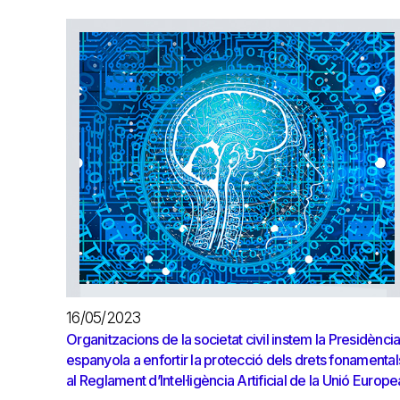
16/05/2023
Organitzacions de la societat civil instem la Presidènci
espanyola a enfortir la protecció dels drets fonamental
al Reglament d’Intel·ligència Artificial de la Unió Europe