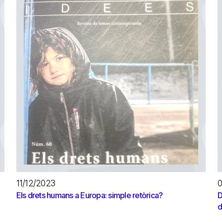
11/12/2023
0
Els drets humans a Europa: simple retòrica?
D
d