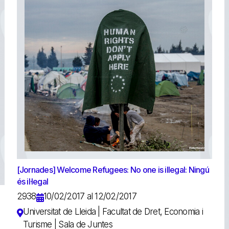
[Jornades] Welcome Refugees: No one is illegal: Ningú
és il·legal
2938
10/02/2017 al 12/02/2017
Universitat de Lleida | Facultat de Dret, Economia i
Turisme | Sala de Juntes