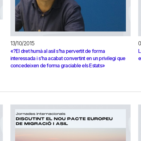
13/10/2015
0
«?El dret humà al asil s’ha pervertit de forma
L
interessada i s’ha acabat convertint en un privilegi que
e
concedeixen de forma graciable els Estats»