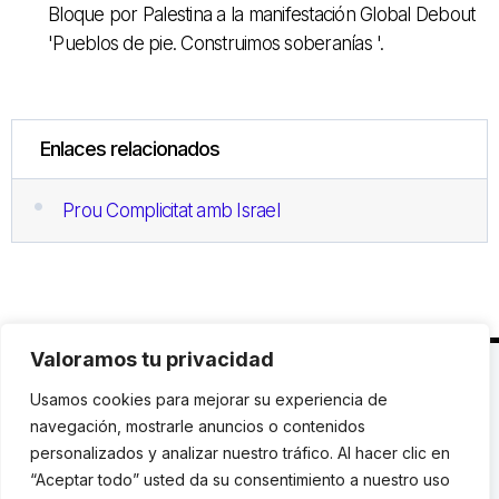
Bloque por Palestina a la manifestación Global Debout
'Pueblos de pie. Construimos soberanías '.
Enlaces relacionados
Prou Complicitat amb Israel
Valoramos tu privacidad
C. Avinyó 44, 2n | 08002 Barcelona |
T.: +34 93
Usamos cookies para mejorar su experiencia de
119 03 72
|
institut@idhc.org
navegación, mostrarle anuncios o contenidos
personalizados y analizar nuestro tráfico. Al hacer clic en
© Institut de Drets Humans de Catalunya.
“Aceptar todo” usted da su consentimiento a nuestro uso