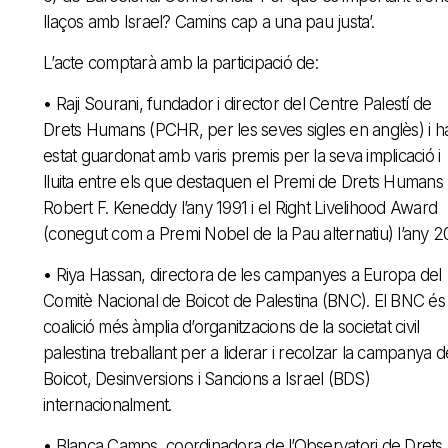
llaços amb Israel? Camins cap a una pau justa’.
L’acte comptarà amb la participació de:
• Raji Sourani, fundador i director del Centre Palestí de
Drets Humans (PCHR, per les seves sigles en anglès) i h
estat guardonat amb varis premis per la seva implicació i
lluita entre els que destaquen el Premi de Drets Humans
Robert F. Keneddy l’any 1991 i el Right Livelihood Award
(conegut com a Premi Nobel de la Pau alternatiu) l’any 2
• Riya Hassan, directora de les campanyes a Europa del
Comitè Nacional de Boicot de Palestina (BNC). El BNC és 
coalició més àmplia d’organitzacions de la societat civil
palestina treballant per a liderar i recolzar la campanya d
Boicot, Desinversions i Sancions a Israel (BDS)
internacionalment.
• Blanca Camps, coordinadora de l’Observatori de Drets