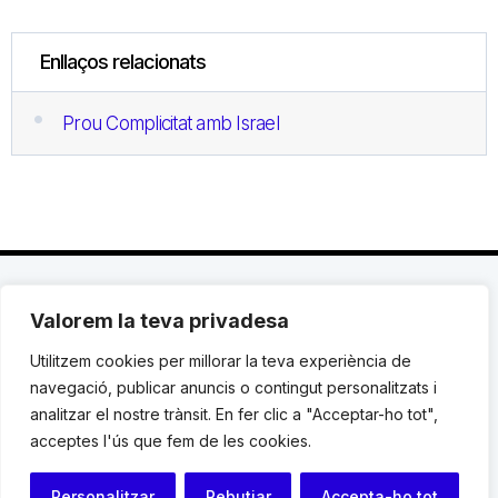
Enllaços relacionats
Prou Complicitat amb Israel
Valorem la teva privadesa
C. Avinyó 44, 2n | 08002 Barcelona |
T.: +34 93
119 03 72
|
institut@idhc.org
Utilitzem cookies per millorar la teva experiència de
navegació, publicar anuncis o contingut personalitzats i
© Institut de Drets Humans de Catalunya.
analitzar el nostre trànsit. En fer clic a "Acceptar-ho tot",
acceptes l'ús que fem de les cookies.
Avis legal
|
Cookies
|
Contacte
Personalitzar
Rebutjar
Accepta-ho tot