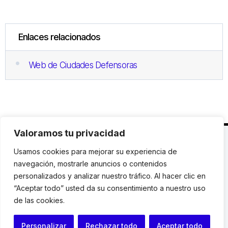
Enlaces relacionados
Web de Ciudades Defensoras
Valoramos tu privacidad
C. Avinyó 44, 2n | 08002 Barcelona |
T.: +34 93
Usamos cookies para mejorar su experiencia de
119 03 72
|
institut@idhc.org
navegación, mostrarle anuncios o contenidos
personalizados y analizar nuestro tráfico. Al hacer clic en
© Institut de Drets Humans de Catalunya.
“Aceptar todo” usted da su consentimiento a nuestro uso
de las cookies.
Aviso legal
|
Cookies
|
Contacto
Personalizar
Rechazar todo
Aceptar todo