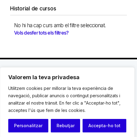
Historial de cursos
No hi ha cap curs amb el filtre seleccionat.
Vols desfer tots els filtres?
Valorem la teva privadesa
C. Avinyó 44, 2n | 08002 Barcelona |
T.: +34 93
119 03 72
|
institut@idhc.org
Utilitzem cookies per millorar la teva experiència de
navegació, publicar anuncis o contingut personalitzats i
© Institut de Drets Humans de Catalunya.
analitzar el nostre trànsit. En fer clic a "Acceptar-ho tot",
acceptes l'ús que fem de les cookies.
Avis legal
|
Cookies
|
Contacte
Personalitzar
Rebutjar
Accepta-ho tot
Programació web: Space Bits