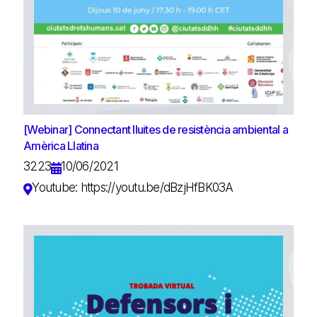
[Webinar] Connectant lluites de resistència ambiental a
Amèrica Llatina
3223
10/06/2021
Youtube: https://youtu.be/dBzjHfBK03A