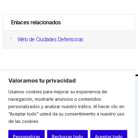
Enlaces relacionados
Web de Ciudades Defensoras
Valoramos tu privacidad
C. Avinyó 44, 2n | 08002 Barcelona |
T.: +34 93
Usamos cookies para mejorar su experiencia de
119 03 72
|
institut@idhc.org
navegación, mostrarle anuncios o contenidos
personalizados y analizar nuestro tráfico. Al hacer clic en
© Institut de Drets Humans de Catalunya.
“Aceptar todo” usted da su consentimiento a nuestro uso
de las cookies.
Aviso legal
|
Cookies
|
Contacto
Personalizar
Rechazar todo
Aceptar todo