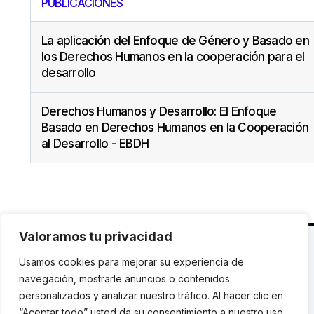
PUBLICACIONES
La aplicación del Enfoque de Género y Basado en
los Derechos Humanos en la cooperación para el
desarrollo
Derechos Humanos y Desarrollo: El Enfoque
Basado en Derechos Humanos en la Cooperación
al Desarrollo - EBDH
Valoramos tu privacidad
C. Avinyó 44, 2n | 08002 Barcelona |
T.: +34 93
Usamos cookies para mejorar su experiencia de
119 03 72
|
institut@idhc.org
navegación, mostrarle anuncios o contenidos
personalizados y analizar nuestro tráfico. Al hacer clic en
© Institut de Drets Humans de Catalunya.
“Aceptar todo” usted da su consentimiento a nuestro uso