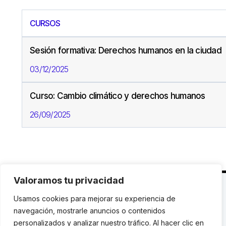
CURSOS
Sesión formativa: Derechos humanos en la ciudad
03/12/2025
Curso: Cambio climático y derechos humanos
26/09/2025
Valoramos tu privacidad
C. Avinyó 44, 2n | 08002 Barcelona |
T.: +34 93
Usamos cookies para mejorar su experiencia de
119 03 72
|
institut@idhc.org
navegación, mostrarle anuncios o contenidos
personalizados y analizar nuestro tráfico. Al hacer clic en