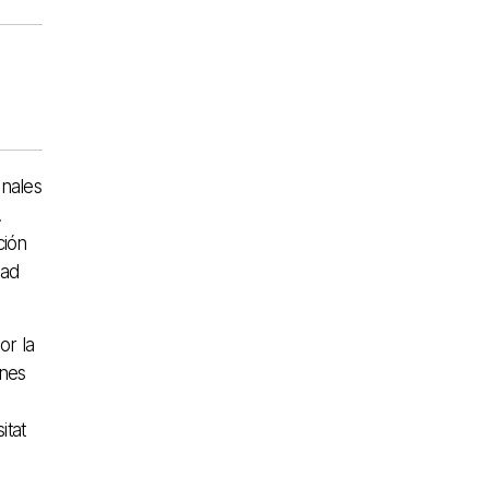
onales
.
ción
dad
or la
ones
itat