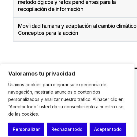
metodológicos y retos pendientes para la
recopilación de información
Movilidad humana y adaptación al cambio climático
Conceptos para la acción
Valoramos tu privacidad
C. Avinyó 44, 2n | 08002 Barcelona |
T.: +34 93
Usamos cookies para mejorar su experiencia de
119 03 72
|
institut@idhc.org
navegación, mostrarle anuncios o contenidos
personalizados y analizar nuestro tráfico. Al hacer clic en
© Institut de Drets Humans de Catalunya.
“Aceptar todo” usted da su consentimiento a nuestro uso
de las cookies.
Aviso legal
|
Cookies
|
Contacto
Personalizar
Rechazar todo
Aceptar todo
Programación web: Space Bits