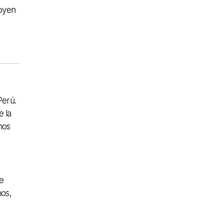
poyen
Perú.
e la
hos
e
nos,