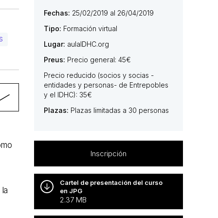
Fechas:
25/02/2019 al 26/04/2019
Tipo:
Formación virtual
S
Lugar:
aulaIDHC.org
Preus:
Precio general: 45€
Precio reducido (socios y socias -
entidades y personas- de Entrepobles
y el IDHC): 35€
Plazas:
Plazas limitadas a 30 personas
como
Inscripción
Cartel de presentación del curso
 la
en JPG
2.37 MB