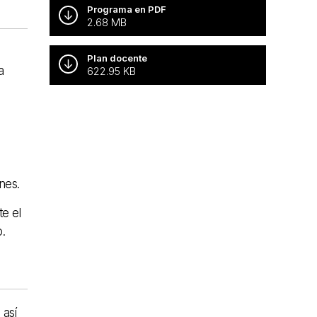
Programa en PDF
2.68 MB
Plan docente
a
622.95 KB
nes.
te el
.
 así