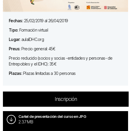
Fechas:
25/02/2019 al 26/04/2019
Tipo:
Formación virtual
Lugar:
aulaIDHC.org
Preus:
Precio general: 45€
Precio reducido (socios y socias -entidades y personas- de
Entrepobles y el IDHC): 35€
Plazas:
Plazas limitadas a 30 personas
Inscripción
Cartel de presentación del curso en JPG
2.37 MB