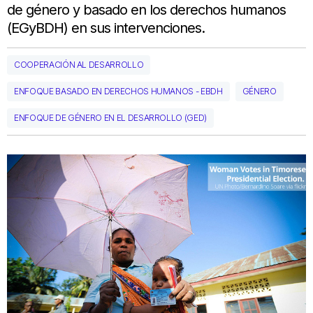
de género
y
basado en los
derechos
humanos
(
EGyBDH)
en sus
intervenciones.
COOPERACIÓN AL DESARROLLO
ENFOQUE BASADO EN DERECHOS HUMANOS - EBDH
GÉNERO
ENFOQUE DE GÉNERO EN EL DESARROLLO (GED)