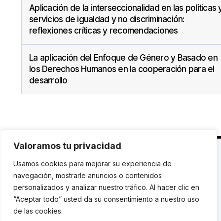
Aplicación de la interseccionalidad en las políticas 
servicios de igualdad y no discriminación:
reflexiones críticas y recomendaciones
La aplicación del Enfoque de Género y Basado en
los Derechos Humanos en la cooperación para el
desarrollo
Valoramos tu privacidad
C. Avinyó 44, 2n | 08002 Barcelona |
T.: +34 93
Usamos cookies para mejorar su experiencia de
119 03 72
|
institut@idhc.org
navegación, mostrarle anuncios o contenidos
personalizados y analizar nuestro tráfico. Al hacer clic en
© Institut de Drets Humans de Catalunya.
“Aceptar todo” usted da su consentimiento a nuestro uso
de las cookies.