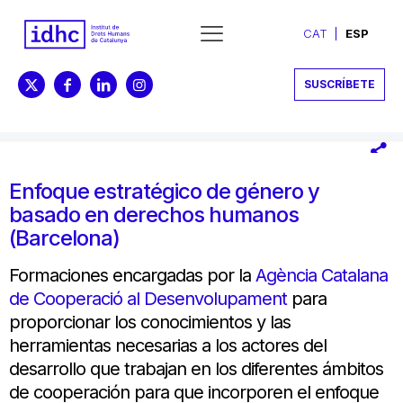
CAT
ESP
SUSCRÍBETE
Enfoque estratégico de género y
basado en derechos humanos
(Barcelona)
Formaciones
encargadas
por la
Agència Catalana
de Cooperació al Desenvolupament
para
proporcionar los
conocimientos
y
las
herramientas necesarias
a los actores
del
desarrollo
que trabajan
en los diferentes ámbitos
de cooperación
para que
incorporen
el enfoque