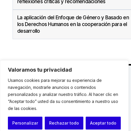
reflexiones críticas y recomendaciones
La aplicación del Enfoque de Género y Basado en
los Derechos Humanos en la cooperación para el
desarrollo
Valoramos tu privacidad
C. Avinyó 44, 2n | 08002 Barcelona |
T.: +34 93
Usamos cookies para mejorar su experiencia de
119 03 72
|
institut@idhc.org
navegación, mostrarle anuncios o contenidos
personalizados y analizar nuestro tráfico. Al hacer clic en
© Institut de Drets Humans de Catalunya.
“Aceptar todo” usted da su consentimiento a nuestro uso
de las cookies.
Aviso legal
|
Cookies
|
Contacto
Personalizar
Rechazar todo
Aceptar todo
Programación web: Space Bits