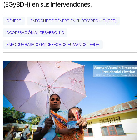
(
EGyBDH)
en sus
intervenciones.
GÉNERO
ENFOQUE DE GÉNERO EN EL DESARROLLO (GED)
COOPERACIÓN AL DESARROLLO
ENFOQUE BASADO EN DERECHOS HUMANOS - EBDH