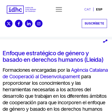
CAT
ESP
SUSCRÍBETE
Enfoque estratégico de género y
basado en derechos humanos (Lleida)
Formaciones
encargadas
por la
Agència Catalana
de Cooperació al Desenvolupament
para
proporcionar los
conocimientos
y
las
herramientas necesarias
a los actores
del
desarrollo
que trabajan
en los diferentes ámbitos
de cooperación
para que
incorporen
el enfoque
de género
y
basado en los
derechos
humanos