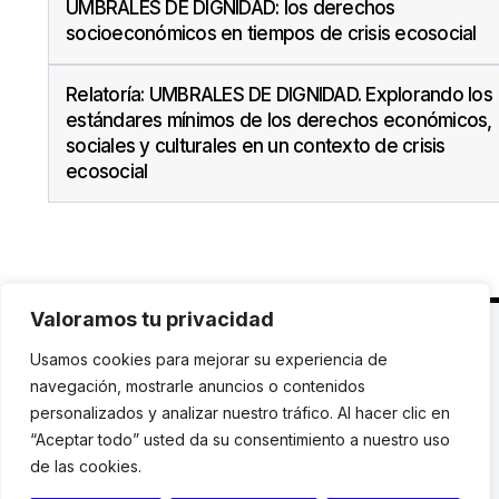
UMBRALES DE DIGNIDAD: los derechos
socioeconómicos en tiempos de crisis ecosocial
Relatoría: UMBRALES DE DIGNIDAD. Explorando los
estándares mínimos de los derechos económicos,
sociales y culturales en un contexto de crisis
ecosocial
Valoramos tu privacidad
C. Avinyó 44, 2n | 08002 Barcelona |
T.: +34 93
Usamos cookies para mejorar su experiencia de
119 03 72
|
institut@idhc.org
navegación, mostrarle anuncios o contenidos
personalizados y analizar nuestro tráfico. Al hacer clic en
© Institut de Drets Humans de Catalunya.
“Aceptar todo” usted da su consentimiento a nuestro uso
de las cookies.
Aviso legal
|
Cookies
|
Contacto