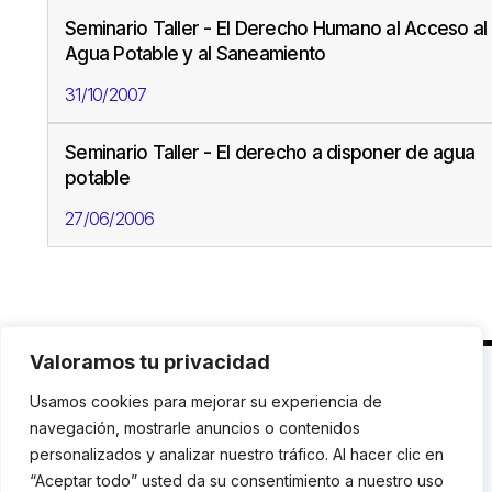
Seminario Taller - El Derecho Humano al Acceso al
Agua Potable y al Saneamiento
31/10/2007
Seminario Taller - El derecho a disponer de agua
potable
27/06/2006
Valoramos tu privacidad
C. Avinyó 44, 2n | 08002 Barcelona |
T.: +34 93
Usamos cookies para mejorar su experiencia de
119 03 72
|
institut@idhc.org
navegación, mostrarle anuncios o contenidos
personalizados y analizar nuestro tráfico. Al hacer clic en
© Institut de Drets Humans de Catalunya.
“Aceptar todo” usted da su consentimiento a nuestro uso