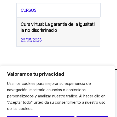
CURSOS
Curs virtual: La garantia de la igualtat i
la no discriminació
26/05/2023
Valoramos tu privacidad
C. Avinyó 44, 2n | 08002 Barcelona |
T.: +34 93
Usamos cookies para mejorar su experiencia de
119 03 72
|
institut@idhc.org
navegación, mostrarle anuncios o contenidos
personalizados y analizar nuestro tráfico. Al hacer clic en
© Institut de Drets Humans de Catalunya.
“Aceptar todo” usted da su consentimiento a nuestro uso
de las cookies.
Aviso legal
|
Cookies
|
Contacto