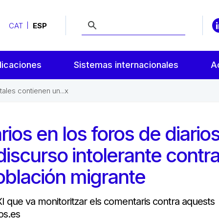
CAT
ESP
licaciones
Sistemas internacionales
A
ales contienen un...x
ios en los foros de diario
discurso intolerante contra
población migrante
ROXI que va monitoritzar els comentaris contra aquests
os.es