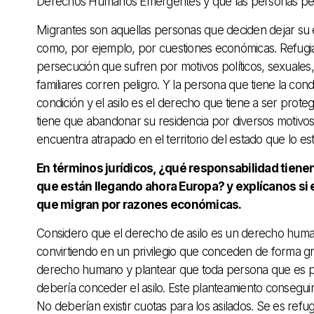
Derechos Humanos Emergentes y que las personas pert
Migrantes son aquellas personas que deciden dejar su e
como, por ejemplo, por cuestiones económicas. Refugi
persecución que sufren por motivos políticos, sexuales, 
familiares corren peligro. Y la persona que tiene la cond
condición y el asilo es el derecho que tiene a ser prot
tiene que abandonar su residencia por diversos motivos
encuentra atrapado en el territorio del estado que lo es
En términos jurídicos, ¿qué responsabilidad tienen
que están llegando ahora Europa? y explícanos si 
que migran por razones económicas.
Considero que el derecho de asilo es un derecho huma
convirtiendo en un privilegio que conceden de forma g
derecho humano y plantear que toda persona que es per
debería conceder el asilo. Este planteamiento consegui
No deberían existir cuotas para los asilados. Se es ref