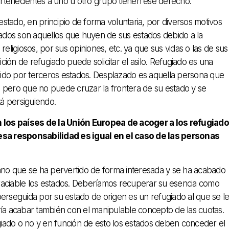
enecientes a uno u otro grupo tienen ese derecho.
stado, en principio de forma voluntaria, por diversos motivos
ados son aquellos que huyen de sus estados debido a la
religiosos, por sus opiniones, etc. ya que sus vidas o las de sus
ición de refugiado puede solicitar el asilo. Refugiado es una
egido por terceros estados. Desplazado es aquella persona que
 pero que no puede cruzar la frontera de su estado y se
tá persiguiendo.
 los países de la Unión Europea de acoger a los refugiad
esa responsabilidad es igual en el caso de las personas
no que se ha pervertido de forma interesada y se ha acabado
raciable los estados. Deberíamos recuperar su esencia como
seguida por su estado de origen es un refugiado al que se l
ría acabar también con el manipulable concepto de las cuotas.
ugiado o no y en función de esto los estados deben conceder el