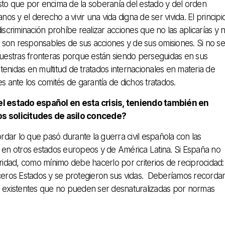
o que por encima de la soberanía del estado y del orden
 y el derecho a vivir una vida digna de ser vivida. El principi
iscriminación prohíbe realizar acciones que no las aplicarías y 
os son responsables de sus acciones y de sus omisiones. Si no se
 nuestras fronteras porque están siendo perseguidas en sus
enidas en multitud de tratados internacionales en materia de
ante los comités de garantía de dichos tratados.
el estado español en esta crisis, teniendo también en
os solicitudes de asilo concede?
ordar lo que pasó durante la guerra civil española con las
en otros estados europeos y de América Latina. Si España no
aridad, como mínimo debe hacerlo por criterios de reciprocidad:
rceros Estados y se protegieron sus vidas. Deberíamos recorda
es existentes que no pueden ser desnaturalizadas por normas