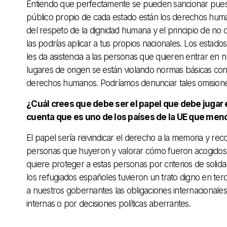
Entiendo que perfectamente se pueden sancionar puest
público propio de cada estado están los derechos humanos
del respeto de la dignidad humana y el principio de no d
las podrías aplicar a tus propios nacionales. Los estad
les da asistencia a las personas que quieren entrar en
lugares de origen se están violando normas básicas cont
derechos humanos. Podríamos denunciar tales omisiones 
¿Cuál crees que debe ser el papel que debe jugar 
cuenta que es uno de los países de la UE que men
El papel sería reivindicar el derecho a la memoria y rec
personas que huyeron y valorar cómo fueron acogidos 
quiere proteger a estas personas por criterios de solid
los refugiados españoles tuvieron un trato digno en te
a nuestros gobernantes las obligaciones internacional
internas o por decisiones políticas aberrantes.