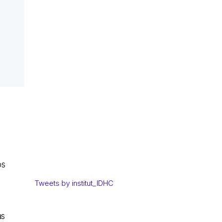
os
Tweets by institut_IDHC
as