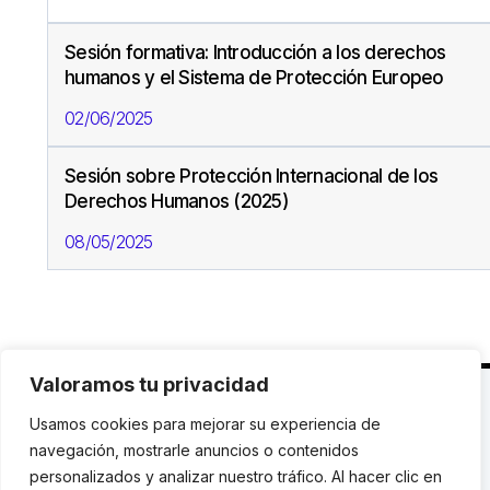
Sesión formativa: Introducción a los derechos
humanos y el Sistema de Protección Europeo
02/06/2025
Sesión sobre Protección Internacional de los
Derechos Humanos (2025)
08/05/2025
Valoramos tu privacidad
C. Avinyó 44, 2n | 08002 Barcelona |
T.: +34 93
Usamos cookies para mejorar su experiencia de
119 03 72
|
institut@idhc.org
navegación, mostrarle anuncios o contenidos
personalizados y analizar nuestro tráfico. Al hacer clic en
© Institut de Drets Humans de Catalunya.