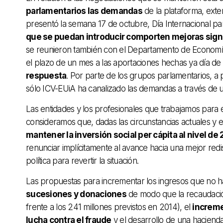
parlamentarios las demandas
de la plataforma, ext
presentó la semana 17 de octubre, Día Internacional pa
que se puedan introducir comporten mejoras signif
se reunieron también con el Departamento de Economía 
el plazo de un mes a las aportaciones hechas ya día de
respuesta
. Por parte de los grupos parlamentarios, a p
sólo ICV-EUiA ha canalizado las demandas a través de 
Las entidades y los profesionales que trabajamos para 
consideramos que, dadas las circunstancias actuales y e
mantener la inversión social per cápita al nivel d
renunciar implícitamente al avance hacia una mejor redi
política para revertir la situación.
Las propuestas para incrementar los ingresos que no h
sucesiones y donaciones
de modo que la recaudació
frente a los 241 millones previstos en 2014), el
increme
lucha contra el fraude
y el desarrollo de una hacienda