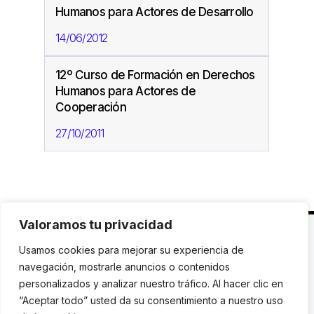
Humanos para Actores de Desarrollo
14/06/2012
12º Curso de Formación en Derechos
Humanos para Actores de
Cooperación
27/10/2011
Valoramos tu privacidad
C. Avinyó 44, 2n | 08002 Barcelona |
T.: +34 93
Usamos cookies para mejorar su experiencia de
119 03 72
|
institut@idhc.org
navegación, mostrarle anuncios o contenidos
personalizados y analizar nuestro tráfico. Al hacer clic en
© Institut de Drets Humans de Catalunya.
“Aceptar todo” usted da su consentimiento a nuestro uso