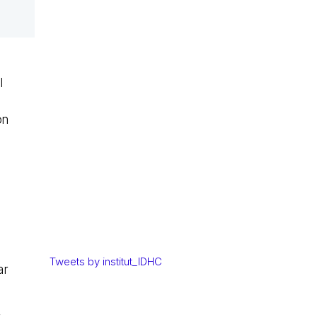
l
ón
Tweets by institut_IDHC
ar
r