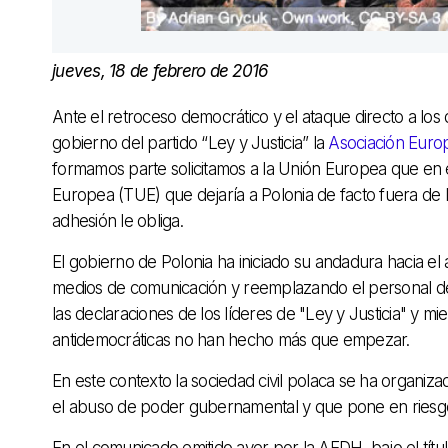
jueves, 18 de febrero de 2016
Ante el retroceso democrático y el ataque directo a los d
gobierno del partido “Ley y Justicia” la
Asociación Eur
formamos parte solicitamos a la Unión Europea que en el
Europea (TUE) que dejaría a Polonia de facto fuera de l
adhesión le obliga.
El gobierno de Polonia ha iniciado su andadura hacia el a
medios de comunicación y reemplazando el personal de l
las declaraciones de los líderes de "Ley y Justicia" y 
antidemocráticas no han hecho más que empezar.
En este contexto la sociedad civil polaca se ha organiz
el abuso de poder gubernamental y que pone en riesgo
En el comunicado emitido ayer por la AEDH, bajo el títul