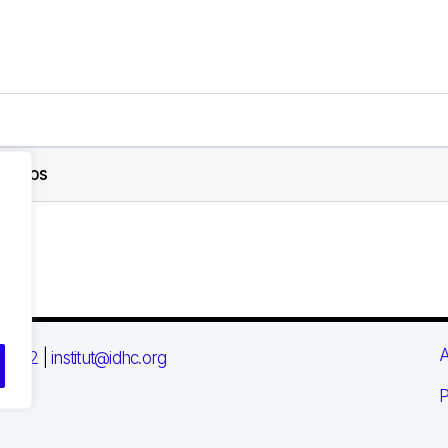
rechos
A
 03 72
|
institut@idhc.org
P