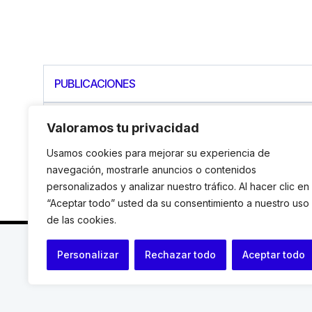
PUBLICACIONES
La Acción Humanitaria desde un enfoque de De
Valoramos tu privacidad
Usamos cookies para mejorar su experiencia de
navegación, mostrarle anuncios o contenidos
personalizados y analizar nuestro tráfico. Al hacer clic en
“Aceptar todo” usted da su consentimiento a nuestro uso
de las cookies.
C. Avinyó 44, 2n | 08002 Barcelona |
T.: +34 93 119
Personalizar
Rechazar todo
Aceptar todo
© Institut de Drets Humans de Catalunya.