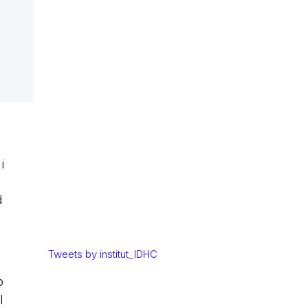
i
d
Tweets by institut_IDHC
o
l