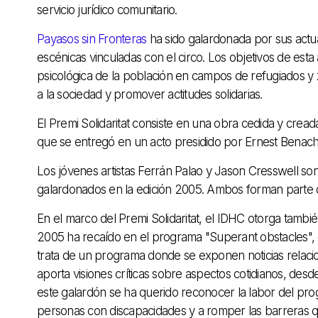
servicio jurídico comunitario.
Payasos sin Fronteras
ha sido galardonada por sus actua
escénicas vinculadas con el circo. Los objetivos de esta 
psicológica de la población en campos de refugiados y zo
a la sociedad y promover actitudes solidarias.
El Premi Solidaritat consiste en una obra cedida y crea
que se entregó en un acto presidido por Ernest Benach
Los jóvenes artistas Ferrán Palao y Jason Cresswell son
galardonados en la edición 2005. Ambos forman parte d
En el marco del Premi Solidaritat, el IDHC otorga tamb
2005 ha recaído en el programa "Superant obstacles", e
trata de un programa donde se exponen noticias relac
aporta visiones críticas sobre aspectos cotidianos, de
este galardón se ha querido reconocer la labor del progr
personas con discapacidades y a romper las barreras qu