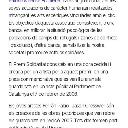
Pallassos sense Fronteres
ha estat guardonat per les
seves actuacions de caràcter humanitari realitzades
mitjançant les arts escèniques vinculades amb el circ.
Els objectius d’aquesta associació consisteixen, d’una
banda, en millorar la situació psicològica de les
poblacions de camps de refugiats i zones de conflicte
i d’exclusió i, d’altra banda, sensibilitzar la nostra
societat i promoure actituds solidàries.
El Premi Solidaritat consisteix en una obra cedida i i
creada per un artista per a aquest premi i en una
placa commemorativa que es van lliuraran als
guardonats en un acte públic al Parlament de
Catalunya el 7 de febrer de 2006.
Els joves artistes Ferrán Palao i Jason Cresswell són
els creadors de les obres pictòriques que van rebre
els guardonats en l'edició 2005. Tots dos formen part