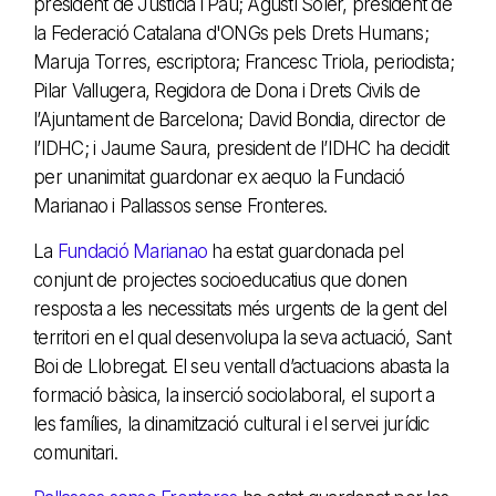
president de Justícia i Pau; Agustí Soler, president de
la Federació Catalana d'ONGs pels Drets Humans;
Maruja Torres, escriptora; Francesc Triola, periodista;
Pilar Vallugera, Regidora de Dona i Drets Civils de
l’Ajuntament de Barcelona; David Bondia, director de
l’IDHC; i Jaume Saura, president de l’IDHC ha decidit
per unanimitat guardonar ex aequo la Fundació
Marianao i Pallassos sense Fronteres.
La
Fundació Marianao
ha estat guardonada pel
conjunt de projectes socioeducatius que donen
resposta a les necessitats més urgents de la gent del
territori en el qual desenvolupa la seva actuació, Sant
Boi de Llobregat. El seu ventall d’actuacions abasta la
formació bàsica, la inserció sociolaboral, el suport a
les famílies, la dinamització cultural i el servei jurídic
comunitari.