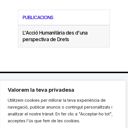
PUBLICACIONS
L'Acció Humanitària des d'una
perspectiva de Drets
Valorem la teva privadesa
C. Avinyó 44, 2n | 08002 Barcelona |
T.: +34 93
119 03 72
|
institut@idhc.org
Utilitzem cookies per millorar la teva experiència de
navegació, publicar anuncis o contingut personalitzats i
© Institut de Drets Humans de Catalunya.
analitzar el nostre trànsit. En fer clic a "Acceptar-ho tot",
acceptes l'ús que fem de les cookies.
Avis legal
|
Cookies
|
Contacte