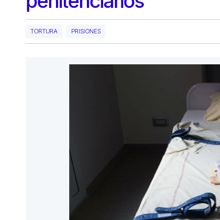
penitenciarios
TORTURA
PRISIONES