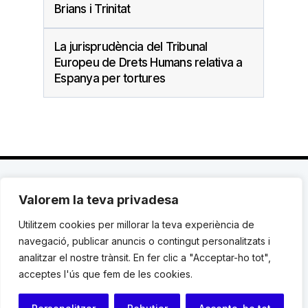
Brians i Trinitat
La jurisprudència del Tribunal
Europeu de Drets Humans relativa a
Espanya per tortures
Valorem la teva privadesa
C. Avinyó 44, 2n | 08002 Barcelona |
T.: +34 93
119 03 72
|
institut@idhc.org
Utilitzem cookies per millorar la teva experiència de
navegació, publicar anuncis o contingut personalitzats i
© Institut de Drets Humans de Catalunya.
analitzar el nostre trànsit. En fer clic a "Acceptar-ho tot",
acceptes l'ús que fem de les cookies.
Avis legal
|
Cookies
|
Contacte