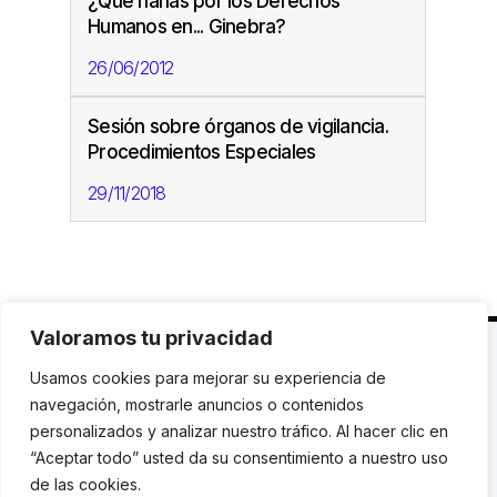
¿Qué harías por los Derechos
Humanos en... Ginebra?
26/06/2012
Sesión sobre órganos de vigilancia.
Procedimientos Especiales
29/11/2018
Valoramos tu privacidad
C. Avinyó 44, 2n | 08002 Barcelona |
T.: +34 93
Usamos cookies para mejorar su experiencia de
119 03 72
|
institut@idhc.org
navegación, mostrarle anuncios o contenidos
personalizados y analizar nuestro tráfico. Al hacer clic en
© Institut de Drets Humans de Catalunya.
“Aceptar todo” usted da su consentimiento a nuestro uso
de las cookies.