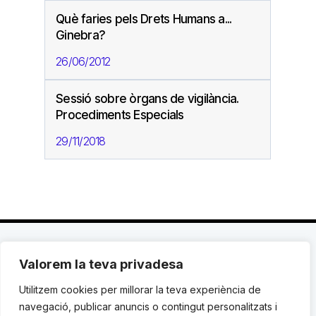
Què faries pels Drets Humans a...
Ginebra?
26/06/2012
Sessió sobre òrgans de vigilància.
Procediments Especials
29/11/2018
Valorem la teva privadesa
C. Avinyó 44, 2n | 08002 Barcelona |
T.: +34 93
119 03 72
|
institut@idhc.org
Utilitzem cookies per millorar la teva experiència de
navegació, publicar anuncis o contingut personalitzats i
© Institut de Drets Humans de Catalunya.